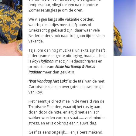
temperatuur, vliegt de een na de andere
Zomerse Singles je om de oren.
We vliegen langs alle vakantie oorden,
waarbij de liedjes meestal Spaans of
Grieksachtig gekleurd zijn, daar waar vele
Nederlanders ook naar toe gaan tijdens hun
vakantie.
Tsja, om dan nog muzikaal uniek te zijn heeft
ieder team een grote uitdaging, maar…….het
is
Roy Hoffman
, met zijn liedjesschrijvers en
productieteam
Emile Hartkamp & Norus
Padidar
meer dan gelukt !!!
“Wat Vandaag Niet Lukt”
is de titel van de met
Caribische klanken overgoten nieuwe single
van Roy.
Het neemt je direct mee in de wereld van de
Tropische Eilanden, waarbij het rustig aan
doen door de hitte, en altijd met een lach
wakker worden voorop staat…….veel minder
stress, en er is ook nog een nieuwe dag.
Geef ze eens ongelijk……en jaloers makend.